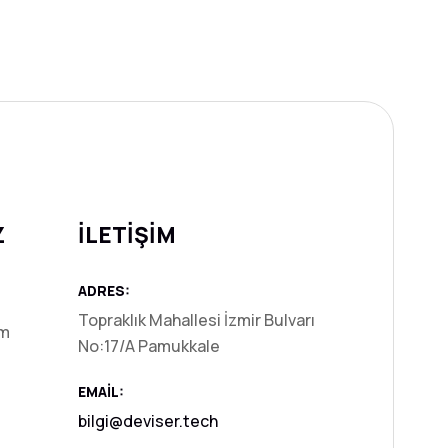
Z
İLETİŞİM
ADRES:
Topraklık Mahallesi İzmir Bulvarı
ım
No:17/A Pamukkale
EMAIL:
i
bilgi@deviser.tech