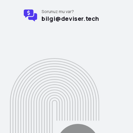
Sorunuz mu var?
bilgi@deviser.tech