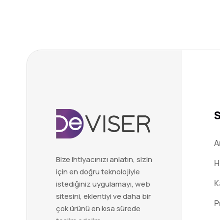
A
Bize ihtiyacınızı anlatın, sizin
H
için en doğru teknolojiyle
K
istediğiniz uygulamayı, web
sitesini, eklentiyi ve daha bir
P
çok ürünü en kısa sürede